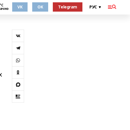
°С
VK
OK
Telegram
ачно
х
а