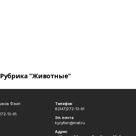
Рубрика "Животные"
динов Фаил
Телефон
8(347)272-13-61
72-13-61.
Эл. почта
kyzyltan@mail.ru
Адрес