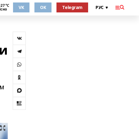
27 °С
VK
OK
Telegram
Ясно
 и
ем