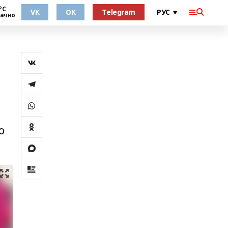
°С
VK
OK
Telegram
ачно
о