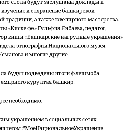
глого стола будут заслушаны доклады и
 изучение и сохранение башкирской
й традиции, а также ювелирного мастерства.
ы «Киске Өфө» Гульфия Янбаева, педагог,
тор книги «Башкирские нагрудные украшения»
отдела этнографии Национального музея
сманова и многие другие.
тола будут подведены итоги флешмоба
емирного курултая башкир.
рсе необходимо:
ским украшением в социальных сетях
с хештегом #МоеНациональноеУкрашение