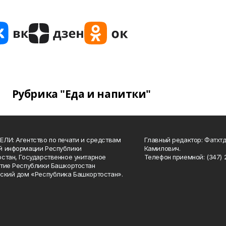
Рубрика "Еда и напитки"
ЛИ: Агентство по печати и средствам
Главный редактор: Фатхт
й информации Республики
Камилович.
стан, Государственное унитарное
Телефон приемной: (347) 2
тие Республики Башкортостан
ский дом «Республика Башкортостан».