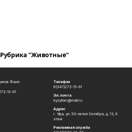
Рубрика "Животные"
динов Фаил
Телефон
8(347)272-13-61
72-13-61.
Эл. почта
kyzyltan@mail.ru
Адрес
г. Уфа, ул. 50-летия Октября, д. 13, 6
этаж
Рекламная служба