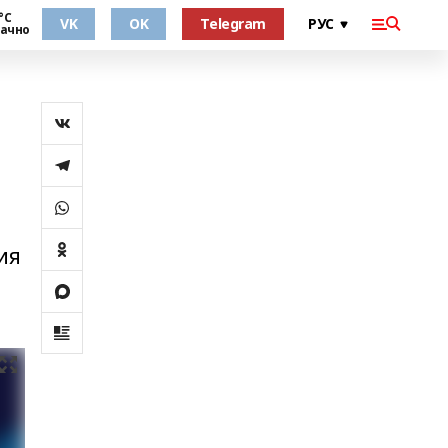
°С
VK
OK
Telegram
ачно
ия