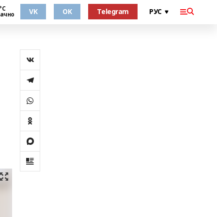
°С
VK
OK
Telegram
ачно