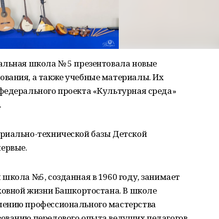
альная школа № 5 презентовала новые
вания, а также учебные материалы. Их
федерального проекта «Культурная среда»
.
риально-технической базы Детской
ервые.
школа №5, созданная в 1960 году, занимает
ховной жизни Башкортостана. В школе
шению профессионального мастерства
ованию передового опыта ведущих педагогов,