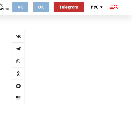
°С
VK
OK
Telegram
ачно