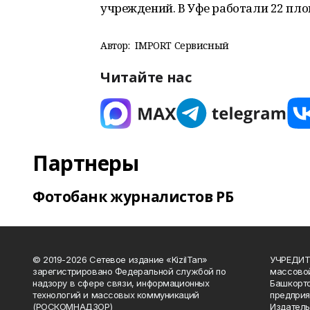
учреждений. В Уфе работали 22 пл
Автор:
IMPORT Сервисный
Читайте нас
Партнеры
Фотобанк журналистов РБ
© 2019-2026 Сетевое издание «KizilTan»
УЧРЕДИТЕ
зарегистрировано Федеральной службой по
массово
надзору в сфере связи, информационных
Башкорто
технологий и массовых коммуникаций
предприя
(РОСКОМНАДЗОР)
Издатель