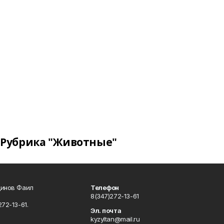
Рубрика "Животные"
динов Фаил
Телефон
8(347)272-13-61
72-13-61.
Эл. почта
kyzyltan@mail.ru