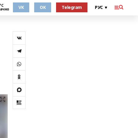
°С
VK
OK
Telegram
ачно