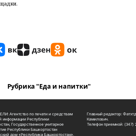
ощадки.
Рубрика "Еда и напитки"
ЛИ: Агентство по печати и средствам
Главный редактор: Фатхт
й информации Республики
Камилович.
стан, Государственное унитарное
Телефон приемной: (347) 2
тие Республики Башкортостан
ский дом «Республика Башкортостан».