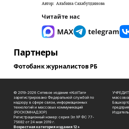
Автор:
Альбина Сахабутдинова
Читайте нас
Партнеры
Фотобанк журналистов РБ
© 2019-2026 Сетевое издание «KizilTan»
УЧРЕДИТЕ
зарегистрировано Федеральной службой по
массово
надзору в сфере связи, информационных
Башкорто
технологий и массовых коммуникаций
предприя
(РОСКОМНАДЗОР)
Издатель
Регистрационный номер: серия Эл № ФС 77-
75682 от 24 мая 2019 г.
Возрастная категория издания 12+