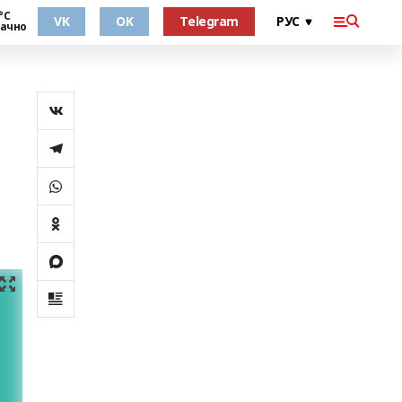
°С
VK
OK
Telegram
ачно