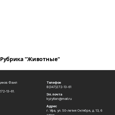
Рубрика "Животные"
динов Фаил
Телефон
8(347)272-13-61
72-13-61.
Эл. почта
kyzyltan@mail.ru
Адрес
г. Уфа, ул. 50-летия Октября, д. 13, 6
этаж