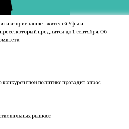
литике приглашает жителей Уфы и
просе, который продлится до 1 сентября. Об
омитета.
по конкурентной политике проводит опрос
региональных рынках;