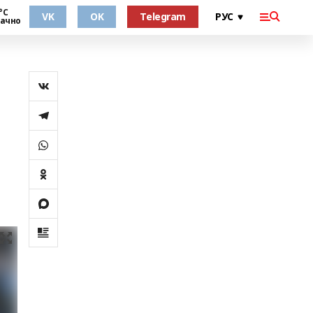
°С
VK
OK
Telegram
ачно