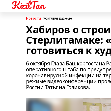
KizilTan
Новости
7 ОКТЯБРЯ 2020, 04:10
Хабиров о строи
Стерлитамаке: 
готовиться к х
6 октября Глава Башкортостана Р
оперативного штаба по предупр
коронавирусной инфекции на тер
режиме видеоконференции прове
России Татьяна Голикова.