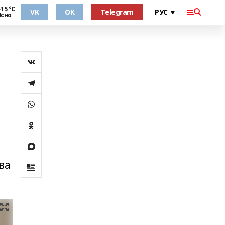
15 °С
VK
OK
Telegram
Ясно
ва