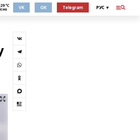
29 °С
VK
OK
Telegram
Ясно
у