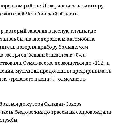
лорецком районе. Доверившись навигатору,
ое жителей Челябинской области.
, который завел их в лесную глушь, где
азалось бы, на внедорожном автомобиле
дитель поверил прибору больше, чем
 застряла, бензин близился к «0», а
твовала. Сумев все же дозвониться до «112» и
ожении, мужчины продолжили предпринимать
з «грязевого плена»", - отмечают в
раться до хутора Салават-Совхоз
 часть бездорожья до трассы их сопровождали
службы.