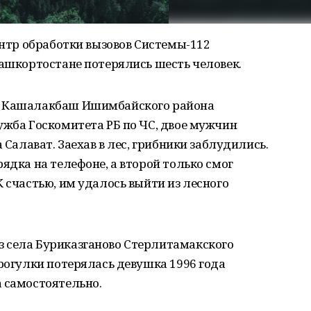
ентр обработки вызовов Системы-112
Башкортостане потерялись шесть человек.
е Кашалакбаш Ишимбайского района
ужба Госкомитета РБ по ЧС, двое мужчин
 Салават. Заехав в лес, грибники заблудились.
ядка на телефоне, а второй только смог
 счастью, им удалось выйти из лесного
 села Буриказганово Стерлитамакского
прогулки потерялась девушка 1996 года
 самостоятельно.