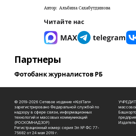
Автор:
Альбина Сахабутдинова
Читайте нас
Партнеры
Фотобанк журналистов РБ
© 2019-2026 Сетевое издание «KizilTan»
УЧРЕДИТЕ
зарегистрировано Федеральной службой по
массово
надзору в сфере связи, информационных
Башкорто
технологий и массовых коммуникаций
предприя
(РОСКОМНАДЗОР)
Издатель
Регистрационный номер: серия Эл № ФС 77-
75682 от 24 мая 2019 г.