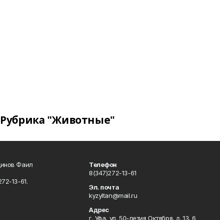
Рубрика "Животные"
динов Фаил
Телефон
8(347)272-13-61
72-13-61.
Эл. почта
kyzyltan@mail.ru
Адрес
г. Уфа, ул. 50-летия Октября, д. 13, 6