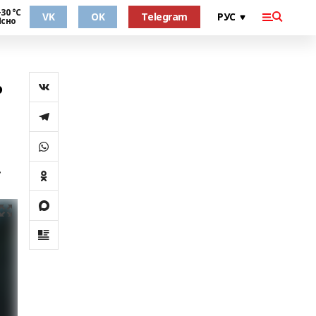
30 °С
VK
OK
Telegram
Ясно
ь
.