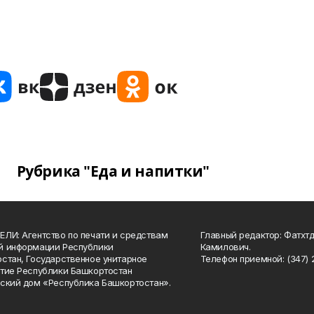
Рубрика "Еда и напитки"
ЛИ: Агентство по печати и средствам
Главный редактор: Фатхт
й информации Республики
Камилович.
стан, Государственное унитарное
Телефон приемной: (347) 2
тие Республики Башкортостан
ский дом «Республика Башкортостан».