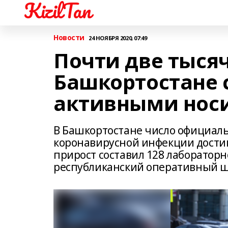
KizilTan
Новости
24 НОЯБРЯ 2020, 07:49
Почти две тыся
Башкортостане 
активными носи
В Башкортостане число официал
коронавирусной инфекции достигл
прирост составил 128 лаборатор
республиканский оперативный шт