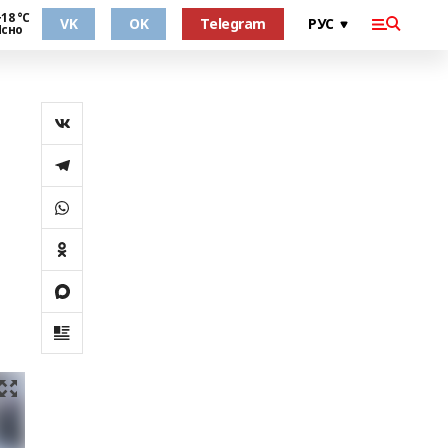
18 °С
VK
OK
Telegram
Ясно