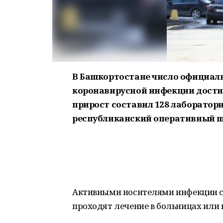
В Башкортостане число официал
коронавирусной инфекции достигл
прирост составил 128 лаборатор
республиканский оперативный шт
Активными носителями инфекции се
проходят лечение в больницах или 