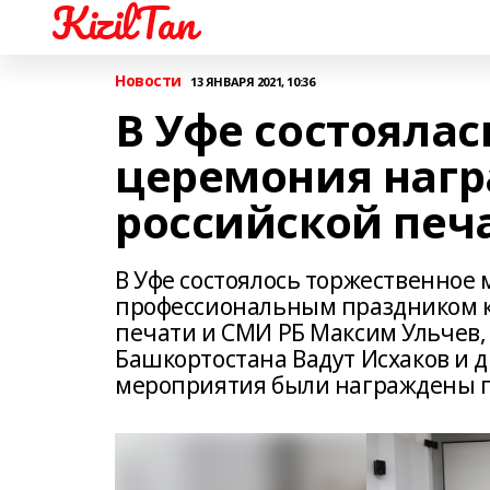
KizilTan
Новости
13 ЯНВАРЯ 2021, 10:36
В Уфе состоялас
церемония нагр
российской печ
В Уфе состоялось торжественное 
профессиональным праздником ко
печати и СМИ РБ Максим Ульчев,
Башкортостана Вадут Исхаков и 
мероприятия были награждены п