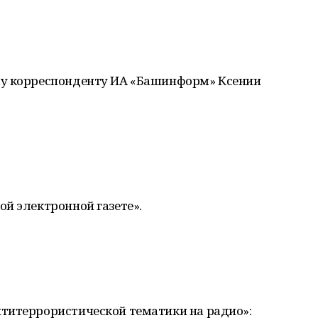
му корреспонденту ИА «Башинформ» Ксении
й электронной газете».
титеррористической тематики на радио»: