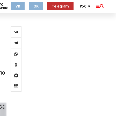
°С
VK
OK
Telegram
ачно
по