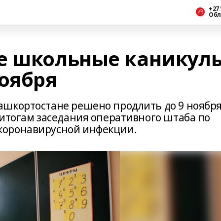
+27 
Обл
е школьные каникул
ноября
шкортостане решено продлить до 9 ноября
 итогам заседания оперативного штаба по
коронавирусной инфекции.