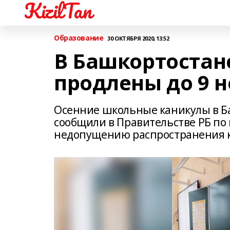
KizilTan
Образование
30 ОКТЯБРЯ 2020, 13:52
В Башкортостан
продлены до 9 
Осенние школьные каникулы в Ба
сообщили в Правительстве РБ по
недопущению распространения 