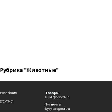
Рубрика "Животные"
динов Фаил
Телефон
8(347)272-13-61
72-13-61.
Эл. почта
kyzyltan@mail.ru