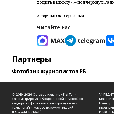
ходить в школу», – подчеркнул Рад
Автор:
IMPORT Сервисный
Читайте нас
Партнеры
Фотобанк журналистов РБ
© 2019-2026 Сетевое издание «KizilTan»
УЧРЕДИТЕ
зарегистрировано Федеральной службой по
массово
надзору в сфере связи, информационных
Башкорто
технологий и массовых коммуникаций
предприя
(РОСКОМНАДЗОР)
Издатель