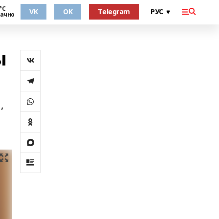
°С
VK
OK
Telegram
ачно
ы
,