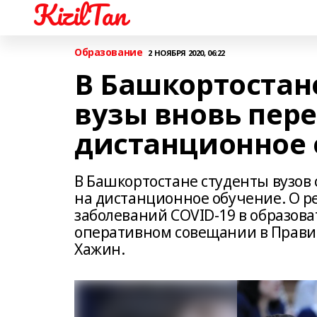
KizilTan
Образование
2 НОЯБРЯ 2020, 06:22
В Башкортостане
вузы вновь пер
дистанционное 
В Башкортостане студенты вузов 
на дистанционное обучение. О р
заболеваний COVID-19 в образов
оперативном совещании в Прави
Хажин.