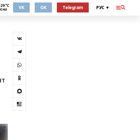
29 °С
VK
OK
Telegram
Ясно
ят