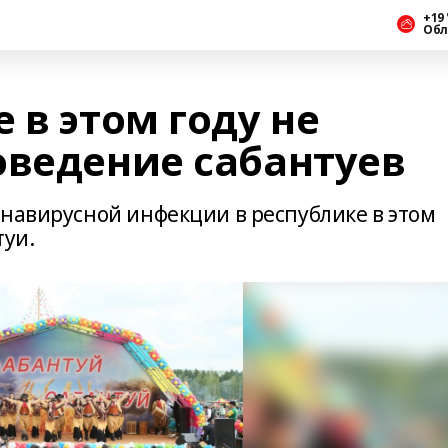
+19 
Обл
 в этом году не
оведение сабантуев
онавирусной инфекции в республике в этом
туи.