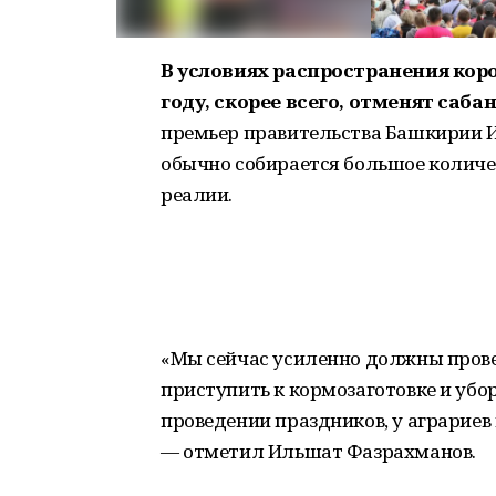
В условиях распространения кор
году, скорее всего, отменят саба
премьер правительства Башкирии И
обычно собирается большое количес
реалии.
«Мы сейчас усиленно должны провес
приступить к кормозаготовке и убо
проведении праздников, у аграриев
— отметил Ильшат Фазрахманов.