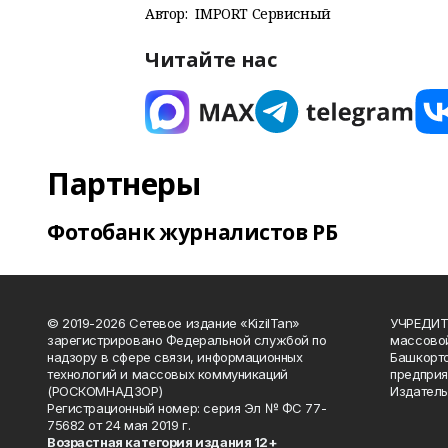
Автор:
IMPORT Сервисный
Читайте нас
Партнеры
Фотобанк журналистов РБ
© 2019-2026 Сетевое издание «KizilTan»
УЧРЕДИТЕ
зарегистрировано Федеральной службой по
массово
надзору в сфере связи, информационных
Башкорто
технологий и массовых коммуникаций
предприя
(РОСКОМНАДЗОР)
Издатель
Регистрационный номер: серия Эл № ФС 77-
75682 от 24 мая 2019 г.
Возрастная категория издания 12+