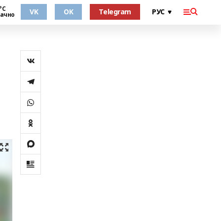
°С
VK
OK
Telegram
ачно