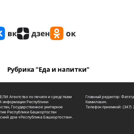
Рубрика "Еда и напитки"
ЛИ: Агентство по печати и средствам
Главный редактор: Фатхт
й информации Республики
Камилович.
стан, Государственное унитарное
Телефон приемной: (347) 2
тие Республики Башкортостан
ский дом «Республика Башкортостан».