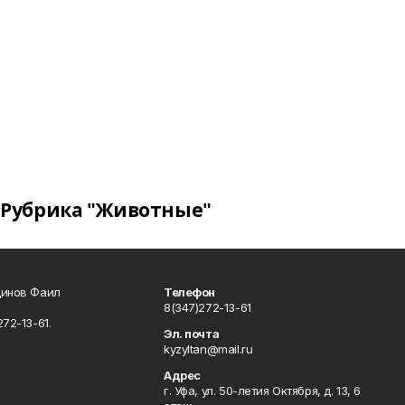
Рубрика "Животные"
динов Фаил
Телефон
8(347)272-13-61
72-13-61.
Эл. почта
kyzyltan@mail.ru
Адрес
г. Уфа, ул. 50-летия Октября, д. 13, 6