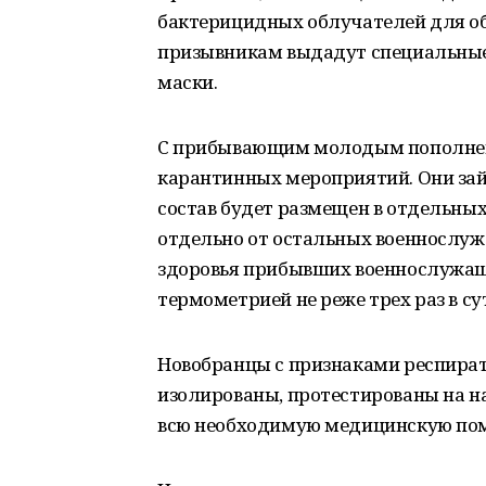
бактерицидных облучателей для об
призывникам выдадут специальные
маски.
С прибывающим молодым пополнени
карантинных мероприятий. Они займ
состав будет размещен в отдельных
отдельно от остальных военнослуж
здоровья прибывших военнослужащи
термометрией не реже трех раз в су
Новобранцы с признаками респира
изолированы, протестированы на н
всю необходимую медицинскую по