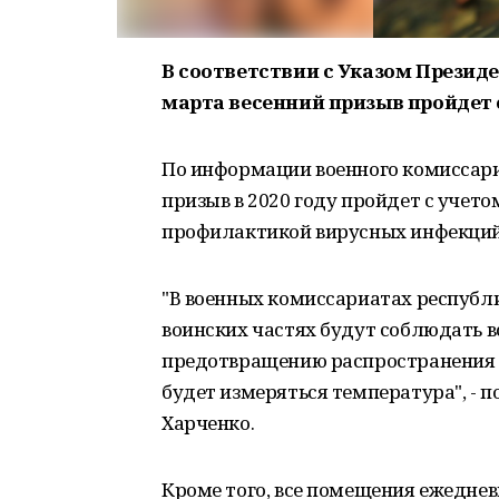
В соответствии с Указом Презид
марта весенний призыв пройдет с 
По информации военного комиссари
призыв в 2020 году пройдет с учето
профилактикой вирусных инфекций
"В военных комиссариатах республи
воинских частях будут соблюдать 
предотвращению распространения 
будет измеряться температура", - 
Харченко.
Кроме того, все помещения ежедне