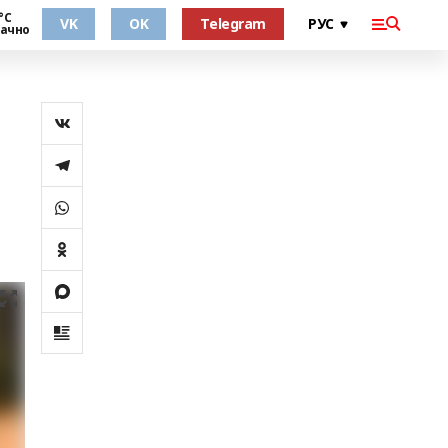
°С
VK
OK
Telegram
ачно
а