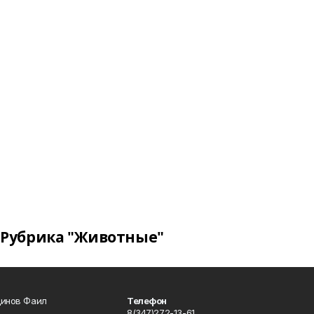
Рубрика "Животные"
динов Фаил
Телефон
8(347)272-13-61