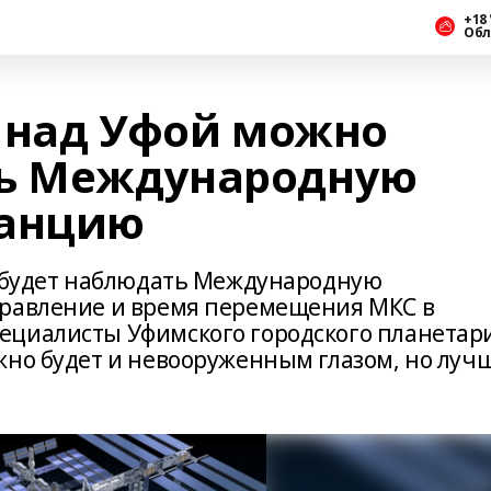
+18 
Обл
е над Уфой можно
ть Международную
танцию
о будет наблюдать Международную
правление и время перемещения МКС в
ециалисты Уфимского городского планетар
жно будет и невооруженным глазом, но луч