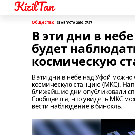
KizilTan
Общество
31 АВГУСТА 2020, 07:27
В эти дни в неб
будет наблюда
космическую с
В эти дни в небе над Уфой можн
космическую станцию (МКС). На
ближайшие дни опубликовали сп
Сообщается, что увидеть МКС мо
вести наблюдение в бинокль.