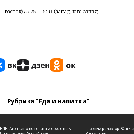
— восток) / 5:25 — 5:31 (запад, юго-запад —
Рубрика "Еда и напитки"
ЛИ: Агентство по печати и средствам
Главный редактор: Фатхт
й информации Республики
Камилович.