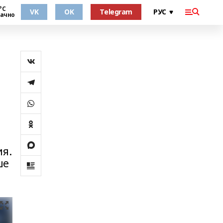
°С
VK
OK
Telegram
ачно
ия.
ше