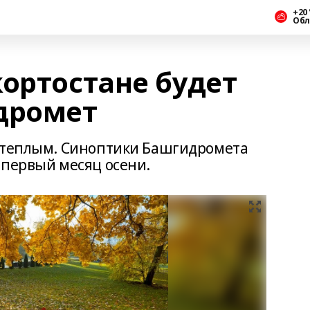
+20 
Обл
ортостане будет
дромет
т теплым. Синоптики Башгидромета
 первый месяц осени.