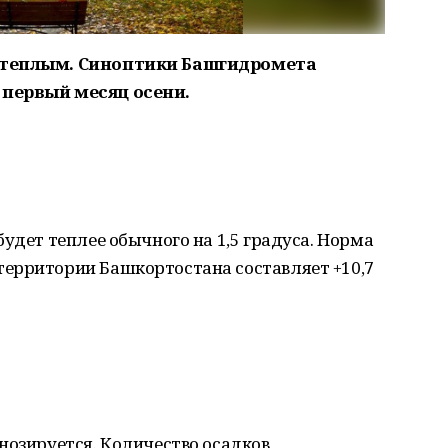
т теплым. Синоптики Башгидромета
 первый месяц осени.
удет теплее обычного на 1,5 градуса. Норма
ерритории Башкортостана составляет +10,7
нозируется. Количество осадков