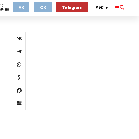
°С
VK
OK
Telegram
ачно