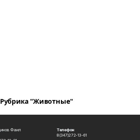
Рубрика "Животные"
динов Фаил
Телефон
8(347)272-13-61