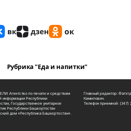
Рубрика "Еда и напитки"
ЛИ: Агентство по печати и средствам
Главный редактор: Фатхт
й информации Республики
Камилович.
стан, Государственное унитарное
Телефон приемной: (347) 2
тие Республики Башкортостан
ский дом «Республика Башкортостан».