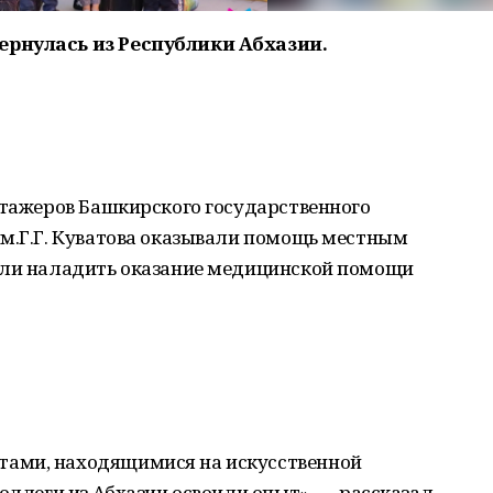
ернулась из Республики Абхазии.
стажеров Башкирского государственного
им.Г.Г. Куватова оказывали помощь местным
али наладить оказание медицинской помощи
ами, находящимися на искусственной
коллеги из Абхазии освоили опыт», — рассказал