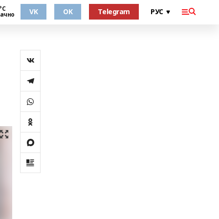
°С
VK
OK
Telegram
ачно