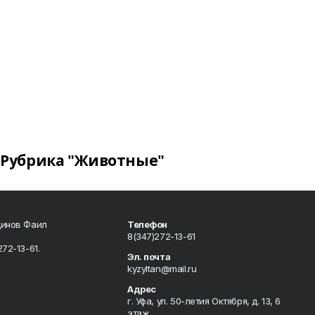
Рубрика "Животные"
динов Фаил
Телефон
8(347)272-13-61
72-13-61.
Эл. почта
kyzyltan@mail.ru
Адрес
г. Уфа, ул. 50-летия Октября, д. 13, 6
этаж