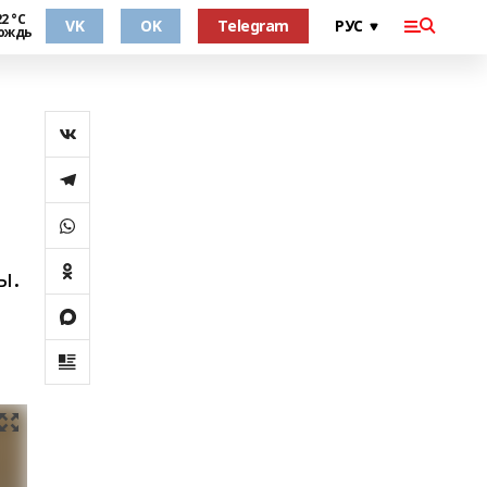
2 °С
VK
OK
Telegram
ождь
ы.