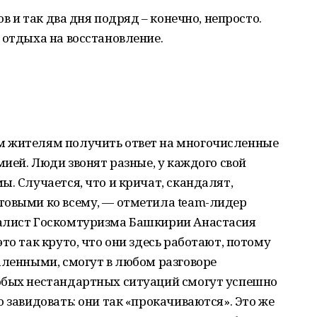
ов и так два дня подряд – конечно, непросто.
 отдыха на восстановление.
м жителям получить ответ на многочисленные
мией. Люди звонят разные, у каждого свой
. Случается, что и кричат, скандалят,
товыми ко всему, — отметила team-лидер
иалист Госкомтуризма Башкирии Анастасия
то так круто, что они здесь работают, потому
аленными, смогут в любом разговоре
юбых нестандартных ситуаций смогут успешно
 завидовать: они так «прокачиваются». Это же