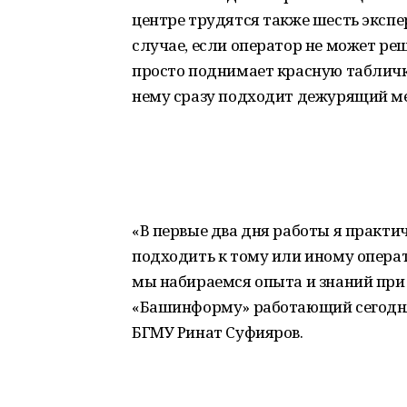
центре трудятся также шесть экспе
случае, если оператор не может р
просто поднимает красную табличк
нему сразу подходит дежурящий м
«В первые два дня работы я практи
подходить к тому или иному операто
мы набираемся опыта и знаний при 
«Башинформу» работающий сегодня 
БГМУ Ринат Суфияров.