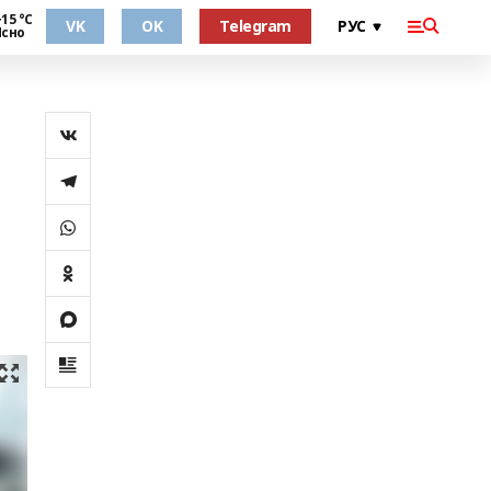
15 °С
VK
OK
Telegram
Ясно