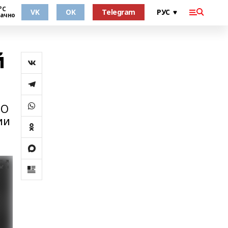
°С
VK
OK
Telegram
ачно
й
 О
ии