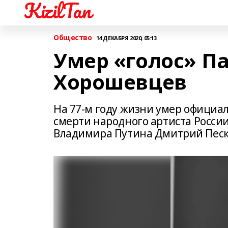
KizilTan
Общество
14 ДЕКАБРЯ 2020, 05:13
Умер «голос» П
Хорошевцев
На 77-м году жизни умер официа
смерти народного артиста Росси
Владимира Путина Дмитрий Песк