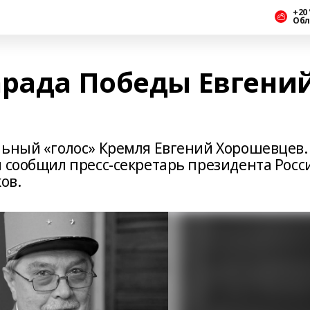
+20 
Обл
арада Победы Евгени
льный «голос» Кремля Евгений Хорошевцев.
и сообщил пресс-секретарь президента Росс
ов.