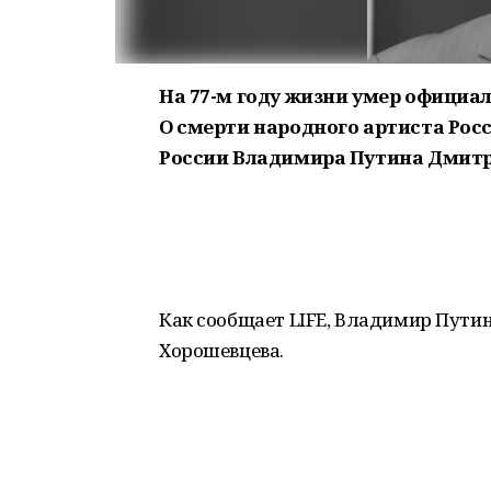
На 77-м году жизни умер официа
О смерти народного артиста Рос
России Владимира Путина Дмитр
Как сообщает LIFE, Владимир Пути
Хорошевцева.