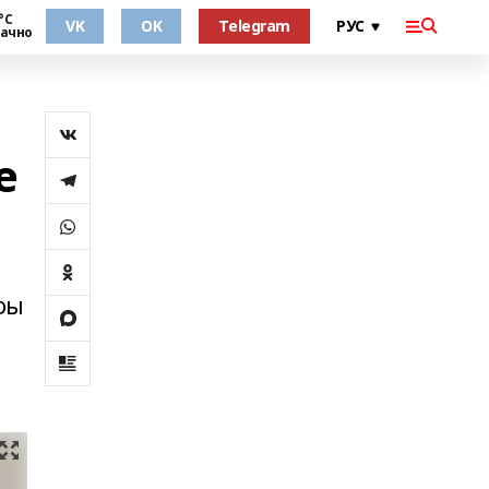
°С
VK
OK
Telegram
ачно
е
фы