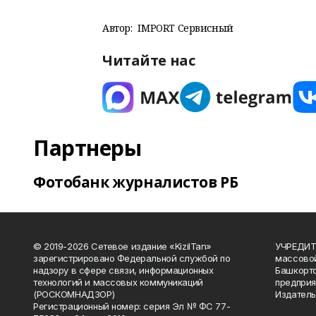
Автор:
IMPORT Сервисный
Читайте нас
Партнеры
Фотобанк журналистов РБ
© 2019-2026 Сетевое издание «KizilTan»
УЧРЕДИТЕ
зарегистрировано Федеральной службой по
массово
надзору в сфере связи, информационных
Башкорто
технологий и массовых коммуникаций
предприя
(РОСКОМНАДЗОР)
Издатель
Регистрационный номер: серия Эл № ФС 77-