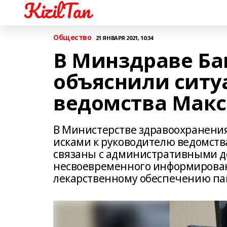
KizilTan
Общество
21 ЯНВАРЯ 2021, 10:34
В Минздраве Ба
объяснили ситу
ведомства Мак
В Министерстве здравоохранени
исками к руководителю ведомств
связаны с административными д
несвоевременного информирован
лекарственному обеспечению па