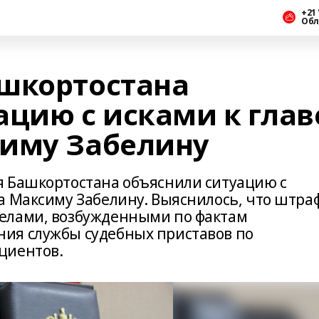
+21 
Обл
шкортостана
ацию с исками к глав
симу Забелину
я Башкортостана объяснили ситуацию с
а Максиму Забелину. Выяснилось, что штра
елами, возбужденными по фактам
ия службы судебных приставов по
циентов.