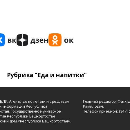
Рубрика "Еда и напитки"
ЛИ: Агентство по печати и средствам
Главный редактор: Фатхт
й информации Республики
Камилович.
стан, Государственное унитарное
Телефон приемной: (347) 2
тие Республики Башкортостан
ский дом «Республика Башкортостан».