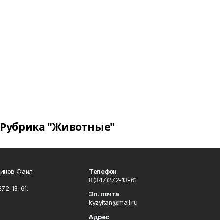
Рубрика "Животные"
динов Фаил
Телефон
8(347)272-13-61
72-13-61.
Эл. почта
kyzyltan@mail.ru
Адрес