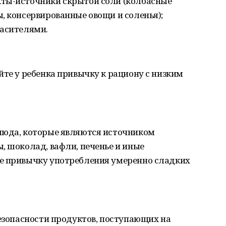
ты-источники скрытой соли (колбасные
, консервированные овощи и соленья);
расителями.
йте у ребенка привычку к рациону с низким
люда, которые являются источником
, шоколад, вафли, печенье и иные
е привычку употребления умеренно сладких
безопасности продуктов, поступающих на