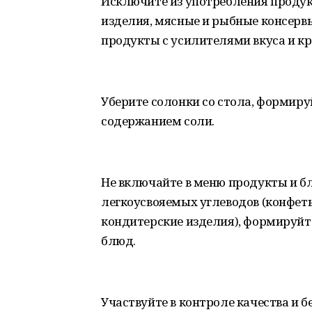
Исключите из употребления продук
изделия, мясные и рыбные консервы
продукты с усилителями вкуса и к
Уберите солонки со стола, формиру
содержанием соли.
Не включайте в меню продукты и б
легкоусвояемых углеводов (конфеты
кондитерские изделия), формируйт
блюд.
Участвуйте в контроле качества и 