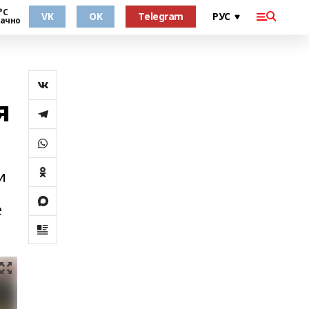
°С
VK
OK
Telegram
ачно
я
и
е