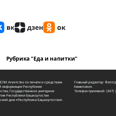
Рубрика "Еда и напитки"
ЛИ: Агентство по печати и средствам
Главный редактор: Фатхт
й информации Республики
Камилович.
стан, Государственное унитарное
Телефон приемной: (347) 2
тие Республики Башкортостан
ский дом «Республика Башкортостан».