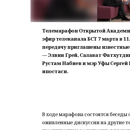
Телемарафон Открытой Академии
эфир телеканала БСТ 7 марта в 11
передачу приглашены известные
— Элвин Грей, Салават Фатхутди
Рустам Набиев и мэр Уфы Сергей
ипостаси.
В ходе марафона состоятся беседы о
оживленные дискуссии на другие те