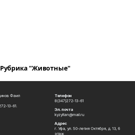
Рубрика "Животные"
динов Фаил
Телефон
8(347)272-13-61
72-13-61.
Эл. почта
kyzyltan@mail.ru
Адрес
г. Уфа, ул. 50-летия Октября, д. 13, 6
этаж