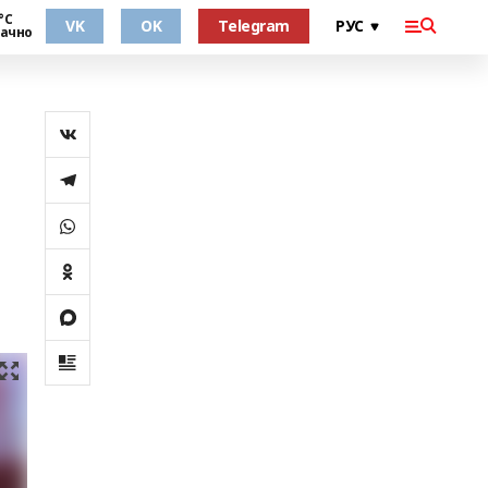
°С
VK
OK
Telegram
ачно