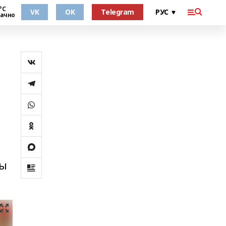
°С
VK
OK
Telegram
ачно
сы