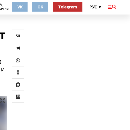
°С
VK
OK
Telegram
ачно
т
9
 и