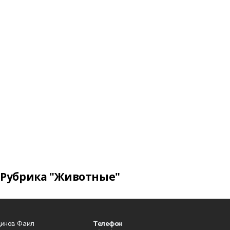
Рубрика "Животные"
динов Фаил
Телефон