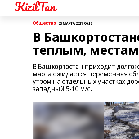
KizilTan
Общество
29 МАРТА 2021, 06:16
В Башкортостан
теплым, местами
В Башкортостан приходит долгож
марта ожидается переменная обл
утром на отдельных участках дор
западный 5-10 м/с.