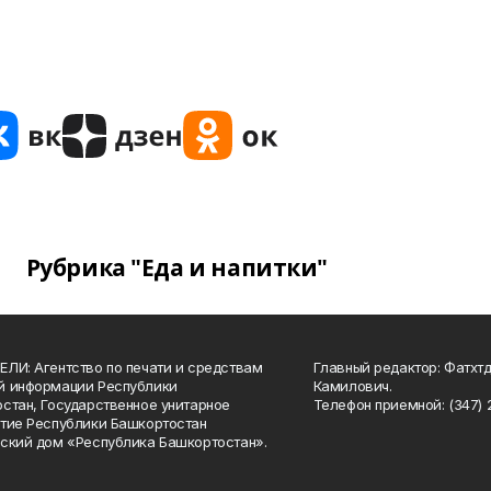
Рубрика "Еда и напитки"
ЛИ: Агентство по печати и средствам
Главный редактор: Фатхт
й информации Республики
Камилович.
стан, Государственное унитарное
Телефон приемной: (347) 2
тие Республики Башкортостан
ский дом «Республика Башкортостан».