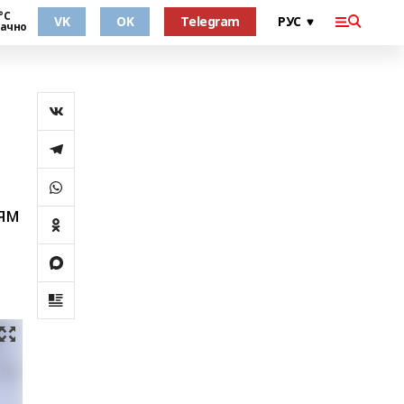
°С
VK
OK
Telegram
ачно
ям