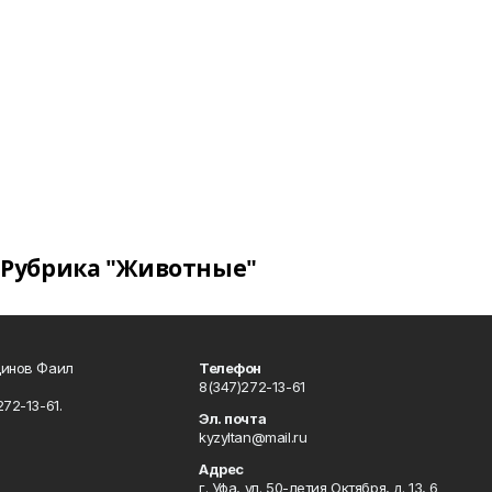
Рубрика "Животные"
динов Фаил
Телефон
8(347)272-13-61
72-13-61.
Эл. почта
kyzyltan@mail.ru
Адрес
г. Уфа, ул. 50-летия Октября, д. 13, 6