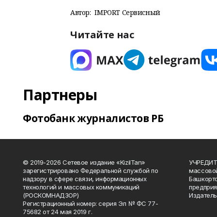
Автор:
IMPORT Сервисный
Читайте нас
Партнеры
Фотобанк журналистов РБ
© 2019-2026 Сетевое издание «KizilTan»
УЧРЕДИТЕ
зарегистрировано Федеральной службой по
массово
надзору в сфере связи, информационных
Башкорто
технологий и массовых коммуникаций
предприя
(РОСКОМНАДЗОР)
Издатель
Регистрационный номер: серия Эл № ФС 77-
75682 от 24 мая 2019 г.