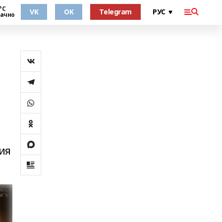
°С
VK
OK
Telegram
ачно
ия