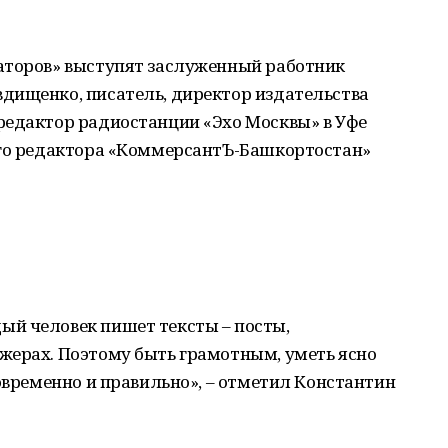
аторов» выступят заслуженный работник
дищенко, писатель, директор издательства
редактор радиостанции «Эхо Москвы» в Уфе
ого редактора «КоммерсантЪ-Башкортостан»
й человек пишет тексты – посты,
жерах. Поэтому быть грамотным, уметь ясно
современно и правильно», – отметил Константин