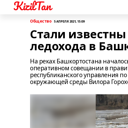
KizilTan
Общество
5 АПРЕЛЯ 2021, 15:09
Стали известны
ледохода в Баш
На реках Башкортостана началось
оперативном совещании в прави
республиканского управления по
окружающей среды Вилора Горохо