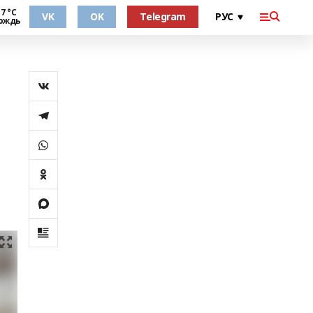
7 °С
VK
OK
Telegram
ождь