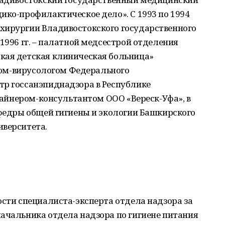
ико-профилактическое дело». С 1993 по 1994
хирургии Владивостокского государственного
1996 гг. – палатной медсестрой отделения
кая детская клиническая больница»
ачом-вирусологом Федерального
тр госсанэпиднадзора в Республике
изайнером-консультантом ООО «Вереск-Уфа», в
афедры общей гигиены и экологии Башкирского
иверситета.
ости специалиста-эксперта отдела надзора за
ачальника отдела надзора по гигиене питания