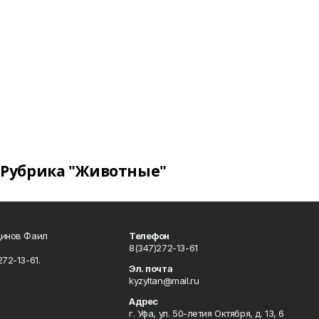
Рубрика "Животные"
динов Фаил
Телефон
8(347)272-13-61
72-13-61.
Эл. почта
kyzyltan@mail.ru
Адрес
г. Уфа, ул. 50-летия Октября, д. 13, 6