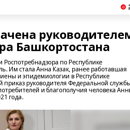
+
начена руководителе
ра Башкортостана
и Роспотребнадзора по Республике
ь. Им стала Анна Казак, ранее работавшая
гиены и эпидемиологии в Республике
й приказ руководителя Федеральной служб
 потребителей и благополучия человека Ан
21 года.