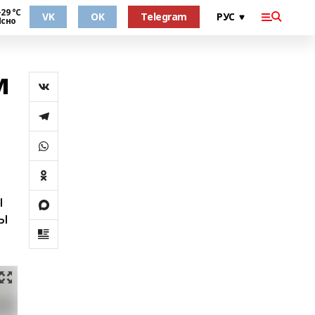
29 °С
VK
OK
Telegram
Ясно
м
ы
ны