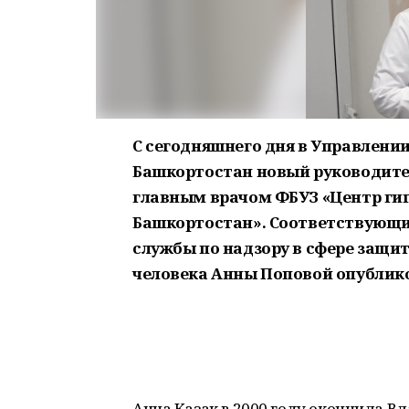
С сегодняшнего дня в Управлени
Башкортостан новый руководител
главным врачом ФБУЗ «Центр гиг
Башкортостан». Соответствующи
службы по надзору в сфере защи
человека Анны Поповой опубликов
Анна Казак в 2000 году окончила 