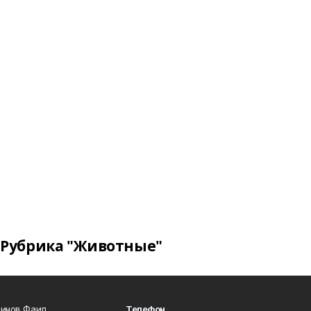
Рубрика "Животные"
динов Фаил
Телефон