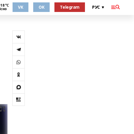
18 °С
VK
OK
Telegram
Ясно