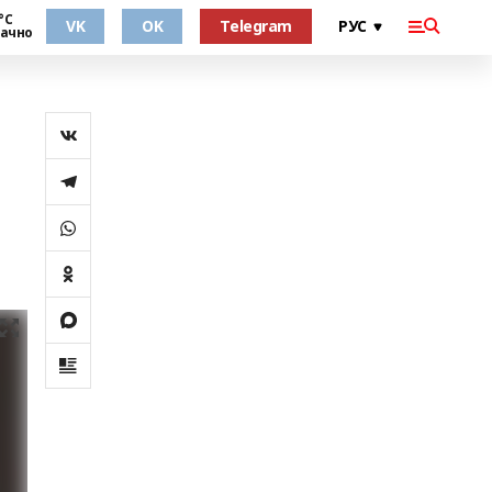
°С
VK
OK
Telegram
ачно