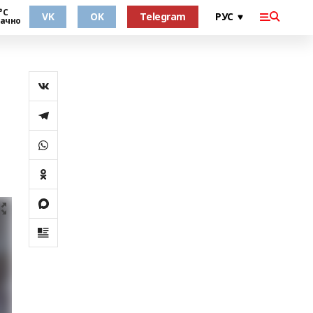
°С
VK
OK
Telegram
ачно