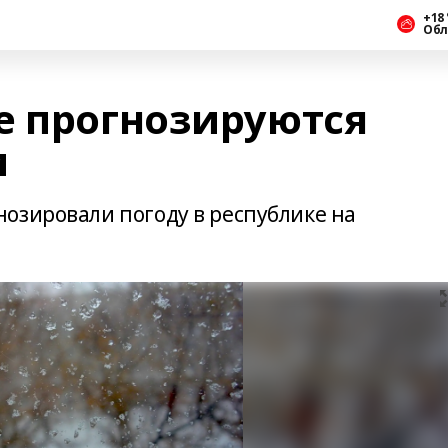
+18 
Обл
е прогнозируются
м
озировали погоду в республике на