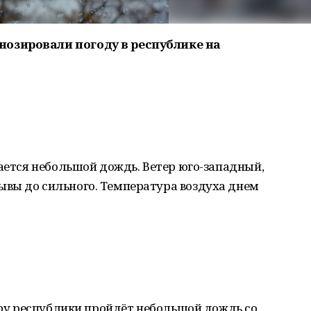
озировали погоду в республике на
дается небольшой дождь. Ветер юго-западный,
вы до сильного. Температура воздуха днем
веру республики пройдёт небольшой дождь со