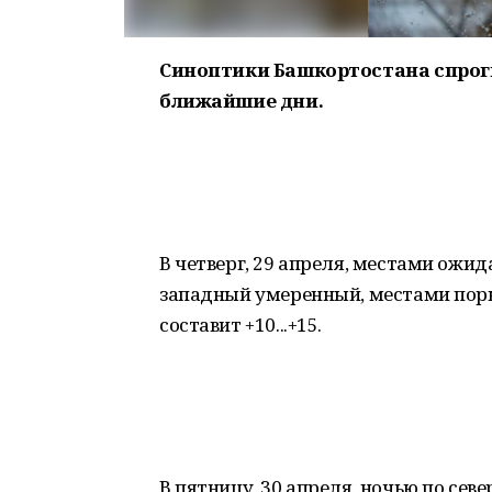
Синоптики Башкортостана спрогн
ближайшие дни.
В четверг, 29 апреля, местами ожи
западный умеренный, местами поры
составит +10...+15.
В пятницу, 30 апреля, ночью по се