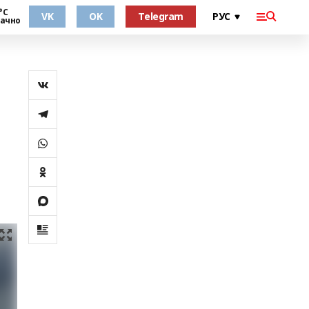
°С
VK
OK
Telegram
ачно