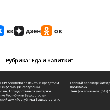
Рубрика "Еда и напитки"
ЛИ: Агентство по печати и средствам
Главный редактор: Фатхт
й информации Республики
Камилович.
стан, Государственное унитарное
Телефон приемной: (347) 2
тие Республики Башкортостан
ский дом «Республика Башкортостан».