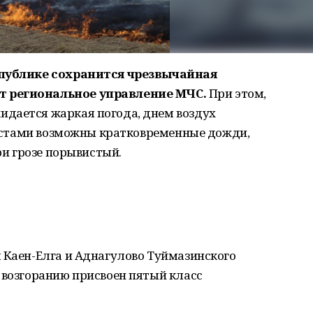
спублике сохранится чрезвычайная
т региональное управление МЧС.
При этом,
дается жаркая погода, днем воздух
 Местами возможны кратковременные дожди,
при грозе порывистый.
 Каен-Елга и Аднагулово Туймазинского
 возгоранию присвоен пятый класс