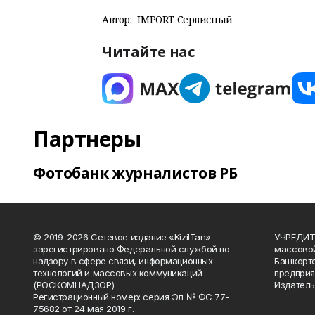
Автор:
IMPORT Сервисный
Читайте нас
Партнеры
Фотобанк журналистов РБ
© 2019-2026 Сетевое издание «KizilTan»
УЧРЕДИТЕ
зарегистрировано Федеральной службой по
массово
надзору в сфере связи, информационных
Башкорто
технологий и массовых коммуникаций
предприя
(РОСКОМНАДЗОР)
Издатель
Регистрационный номер: серия Эл № ФС 77-
75682 от 24 мая 2019 г.