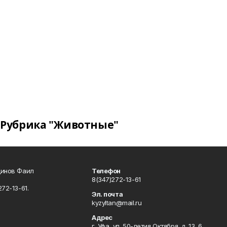
Рубрика "Животные"
динов Фаил
Телефон
8(347)272-13-61
72-13-61.
Эл. почта
kyzyltan@mail.ru
Адрес
г. Уфа, ул. 50-летия Октября, д. 13, 6