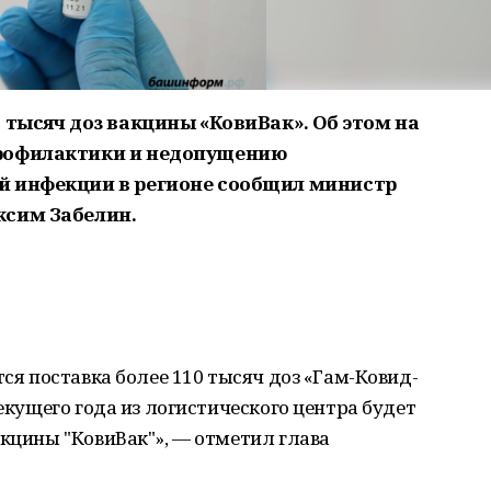
 тысяч доз вакцины «КовиВак». Об этом на
профилактики и недопущению
й инфекции в регионе сообщил министр
ксим Забелин.
тся поставка более 110 тысяч доз «Гам-Ковид-
текущего года из логистического центра будет
акцины "КовиВак"», — отметил глава