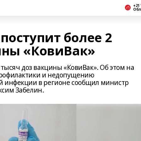
+21 
Обл
поступит более 2
ины «КовиВак»
 тысяч доз вакцины «КовиВак». Об этом на
профилактики и недопущению
й инфекции в регионе сообщил министр
ксим Забелин.