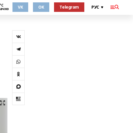
°С
VK
OK
Telegram
ачно