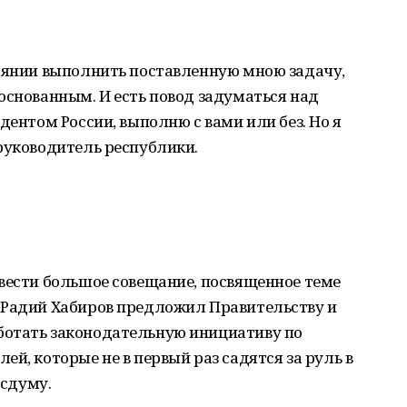
тоянии выполнить поставленную мною задачу,
основанным. И есть повод задуматься над
дентом России, выполню с вами или без. Но я
руководитель республики.
вести большое совещание, посвященное теме
 Радий Хабиров предложил Правительству и
ботать законодательную инициативу по
й, которые не в первый раз садятся за руль в
осдуму.