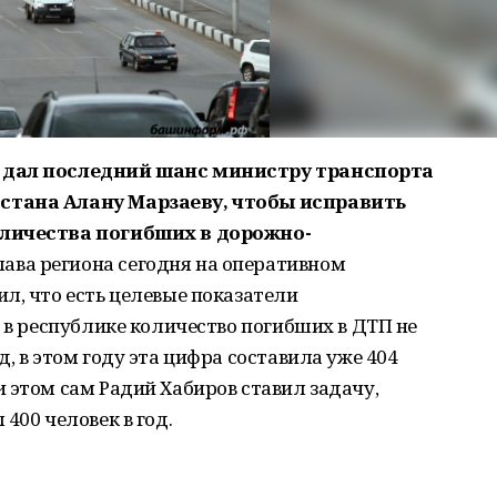
 дал последний шанс министру транспорта
стана Алану Марзаеву, чтобы исправить
оличества погибших в дорожно-
ава региона сегодня на оперативном
л, что есть целевые показатели
у в республике количество погибших в ДТП не
, в этом году эта цифра составила уже 404
 этом сам Радий Хабиров ставил задачу,
400 человек в год.