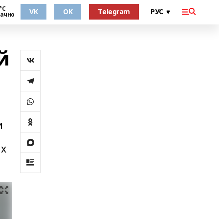
°С
VK
OK
Telegram
ачно
й
и
ых