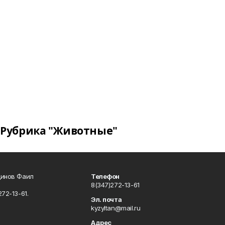
Рубрика "Животные"
динов Фаил
Телефон
8(347)272-13-61
72-13-61.
Эл. почта
kyzyltan@mail.ru
Адрес