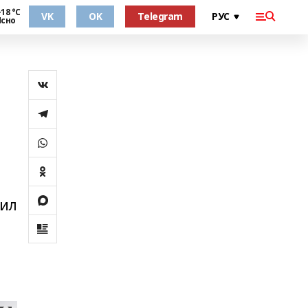
18 °С
VK
OK
Telegram
Ясно
дил