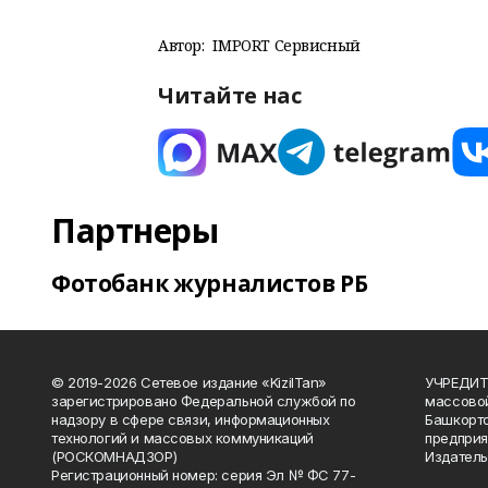
Автор:
IMPORT Сервисный
Читайте нас
Партнеры
Фотобанк журналистов РБ
© 2019-2026 Сетевое издание «KizilTan»
УЧРЕДИТЕ
зарегистрировано Федеральной службой по
массово
надзору в сфере связи, информационных
Башкорто
технологий и массовых коммуникаций
предприя
(РОСКОМНАДЗОР)
Издатель
Регистрационный номер: серия Эл № ФС 77-