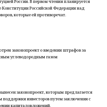
туцией России. В первом чтении планируется
те Конституции Российской Федерации над
оров, которые ей противоречат.
отрен законопроект о введении штрафов за
нным углеводородным газом
 вынесен законопроект, которым предлагается
зм поддержки инвесторов путем заключения с
рении капиталовложений.