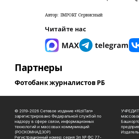
Автор:
IMPORT Сервисный
Читайте нас
Партнеры
Фотобанк журналистов РБ
© 2019-2026 Сетевое издание «KizilTan»
УЧРЕДИТЕ
зарегистрировано Федеральной службой по
массово
надзору в сфере связи, информационных
Башкорто
технологий и массовых коммуникаций
предприя
(РОСКОМНАДЗОР)
Издатель
Регистрационный номер: серия Эл № ФС 77-