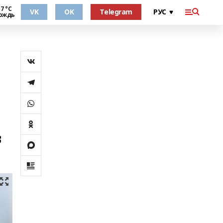
7 °С
VK
OK
Telegram
ождь
В