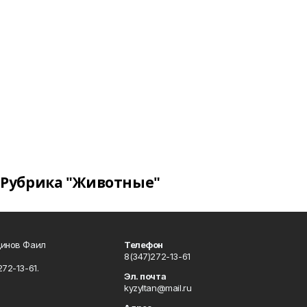
Рубрика "Животные"
динов Фаил
Телефон
8(347)272-13-61
72-13-61.
Эл. почта
kyzyltan@mail.ru