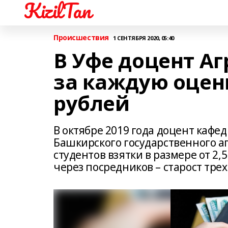
KizilTan
Происшествия
1 СЕНТЯБРЯ 2020, 05:40
В Уфе доцент Аг
за каждую оценк
рублей
В октябре 2019 года доцент кафе
Башкирского государственного а
студентов взятки в размере от 2,
через посредников – старост тре