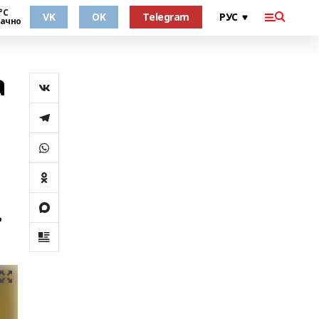
°С
VK
OK
Telegram
ачно
а
ь