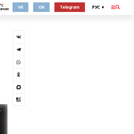
°С
VK
OK
Telegram
ачно