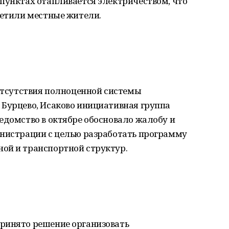
пунктах отапливается электричеством, что
метили местные жители.
 отсутствия полноценной системы
 Бурцево, Исаково инициативная группа
едомство в октябре обосновало жалобу и
инистрации с целью разработать программу
ой и транспортной структур.
ринято решение организовать