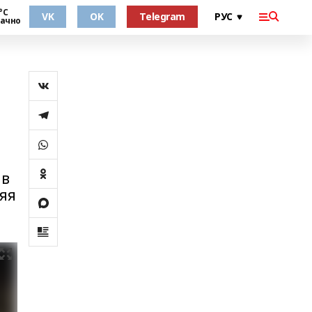
°С
VK
OK
Telegram
ачно
 в
няя