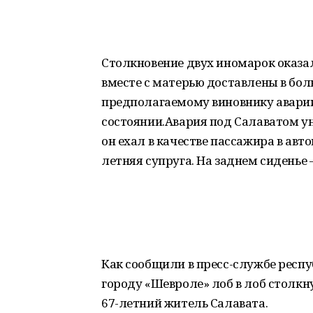
Столкновение двух иномарок оказа
вместе с матерью доставлены в бол
предполагаемому виновнику аварии,
состоянии.Авария под Салаватом ун
он ехал в качестве пассажира в авт
летняя супруга. На заднем сиденье 
Как сообщили в пресс-службе респ
городу «Шевроле» лоб в лоб столкну
67-летний житель Салавата.