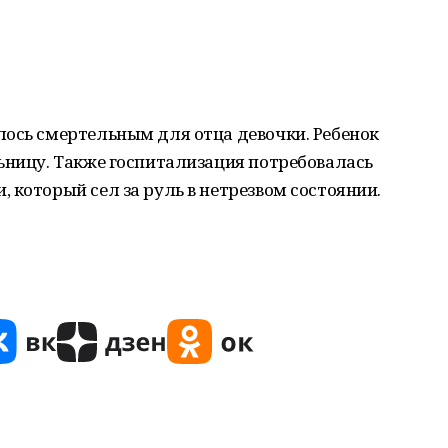
лось смертельным для отца девочки. Ребенок
ьницу. Также госпитализация потребовалась
 который сел за руль в нетрезвом состоянии.