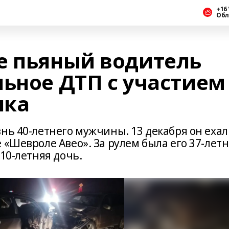
+16 
Обл
е пьяный водитель
льное ДТП с участием
нка
нь 40-летнего мужчины. 13 декабря он ехал
 «Шевроле Авео». За рулем была его 37-лет
10-летняя дочь.