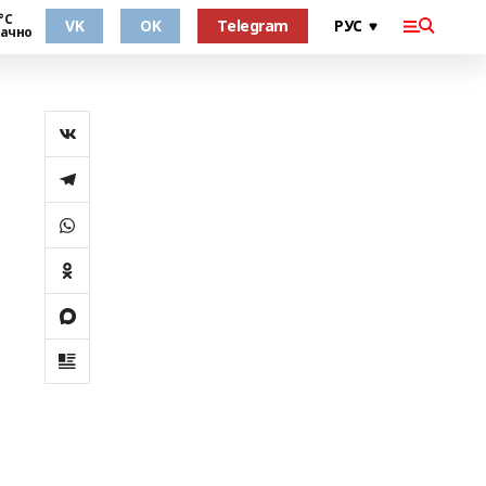
°С
VK
OK
Telegram
ачно