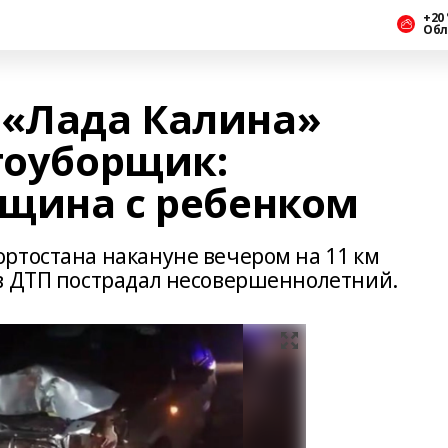
+20 
Обл
 «Лада Калина»
гоуборщик:
щина с ребенком
ортостана накануне вечером на 11 км
в ДТП пострадал несовершеннолетний.