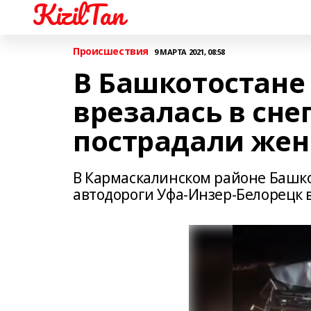
KizilTan
Происшествия
9 МАРТА 2021, 08:58
В Башкотостане
врезалась в сне
пострадали жен
В Кармаскалинском районе Башк
автодороги Уфа-Инзер-Белорецк 