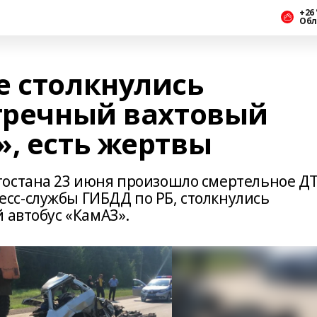
+26 
Обл
е столкнулись
стречный вахтовый
», есть жертвы
тостана 23 июня произошло смертельное ДТ
сс-службы ГИБДД по РБ, столкнулись
 автобус «КамАЗ».