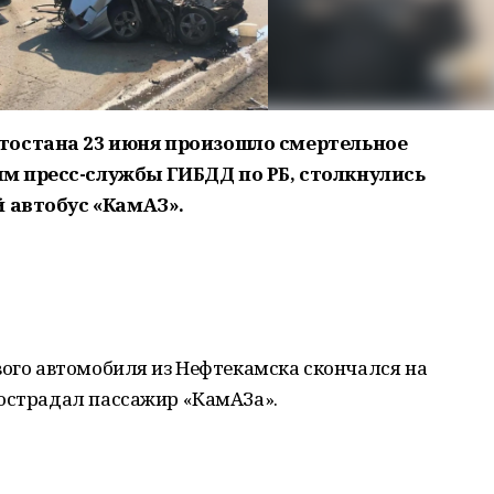
тостана 23 июня произошло смертельное
м пресс-службы ГИБДД по РБ, столкнулись
й автобус «КамАЗ».
вого автомобиля из Нефтекамска скончался на
пострадал пассажир «КамАЗа».