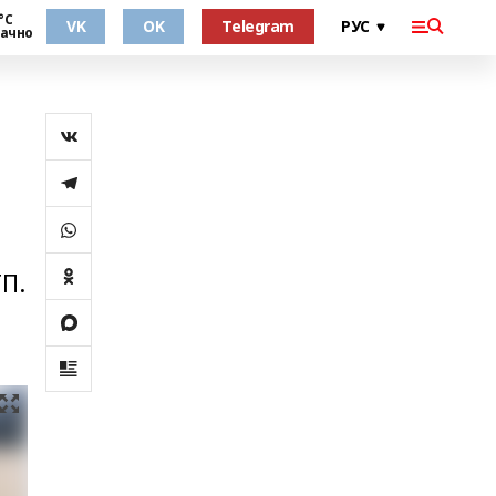
°С
VK
OK
Telegram
ачно
П.