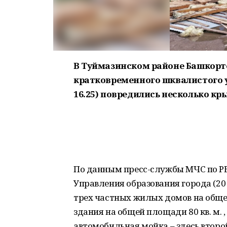
В Туймазинском районе Башкорто
кратковременного шквалистого уси
16.25) повредились несколько кр
По данным пресс-службы МЧС по РБ
Управления образования города (20 
трех частных жилых домов на общей
здания на общей площади 80 кв. м.
автомобильная мойка – здесь второ