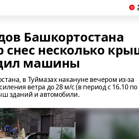
+
одов Башкортостана
р снес несколько кры
едил машины
стана, в Туймазах накануне вечером из-за
ления ветра до 28 м/с (в период с 16.10 по
рыш зданий и автомобили.