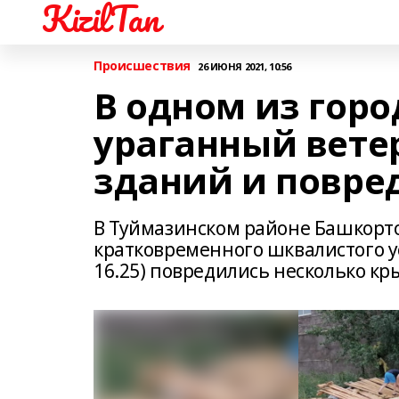
KizilTan
Происшествия
26 ИЮНЯ 2021, 10:56
В одном из гор
ураганный вете
зданий и повр
В Туймазинском районе Башкорто
кратковременного шквалистого уси
16.25) повредились несколько к