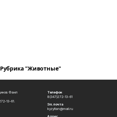
Рубрика "Животные"
динов Фаил
Телефон
8(347)272-13-61
72-13-61.
Эл. почта
kyzyltan@mail.ru
Адрес