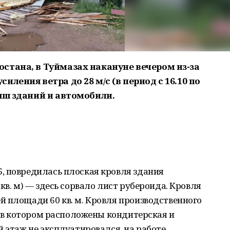
стана, в Туймазах накануне вечером из-за
ления ветра до 28 м/с (в период с 16.10 по
ыш зданий и автомобили.
, повредилась плоская кровля здания
кв. м) — здесь сорвало лист рубероида. Кровля
 площади 60 кв. м. Кровля производственного
 , в котором расположены кондитерская и
й этаж не эксплуатировался, на работе