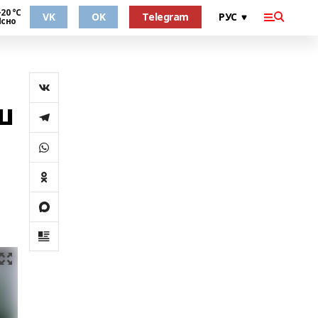
20 °С
VK
OK
Telegram
Ясно
ш