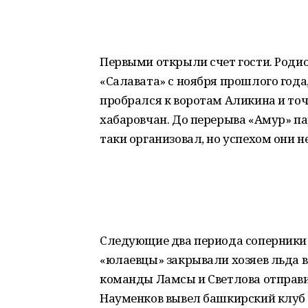
Первыми открыли счет гости. Родио
«Салавата» с ноября прошлого года
пробрался к воротам Аликина и то
хабаровчан. До перерыва «Амур» па
таки организовал, но успехом они н
Следующие два периода соперники 
«юлаевцы» закрывали хозяев льда в 
команды Ламсы и Светлова отправи
Науменков вывел башкирский клуб в