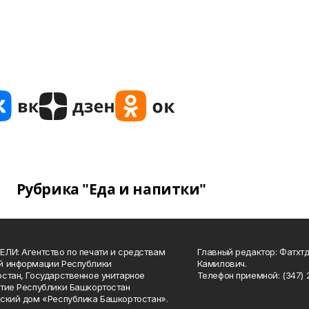
Рубрика "Еда и напитки"
ЛИ: Агентство по печати и средствам
Главный редактор: Фатхт
й информации Республики
Камилович.
стан, Государственное унитарное
Телефон приемной: (347) 2
тие Республики Башкортостан
ский дом «Республика Башкортостан».