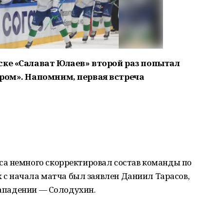
ске «Салават Юлаев» второй раз попытал
уром». Напомним, первая встреча
а немного скорректировал состав команды по
х с начала матча был заявлен Даниил Тарасов,
 нападении — Солодухин.