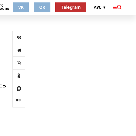
°С
VK
OK
Telegram
ачно
сь