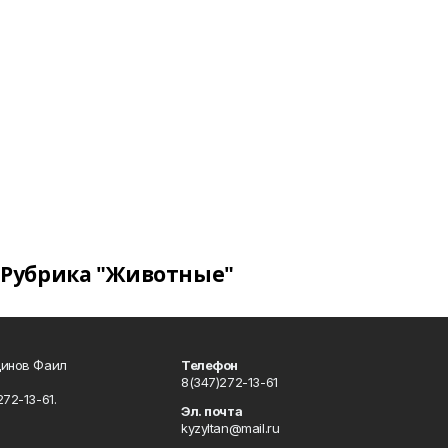
Рубрика "Животные"
динов Фаил
Телефон
8(347)272-13-61
72-13-61.
Эл. почта
kyzyltan@mail.ru