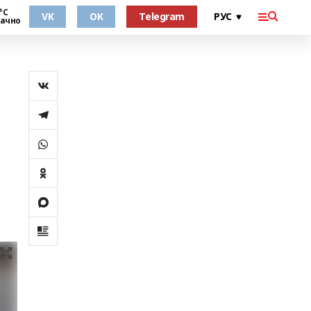
°С
VK
OK
Telegram
ачно