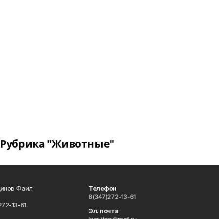
Рубрика "Животные"
динов Фаил
Телефон
8(347)272-13-61
72-13-61.
Эл. почта