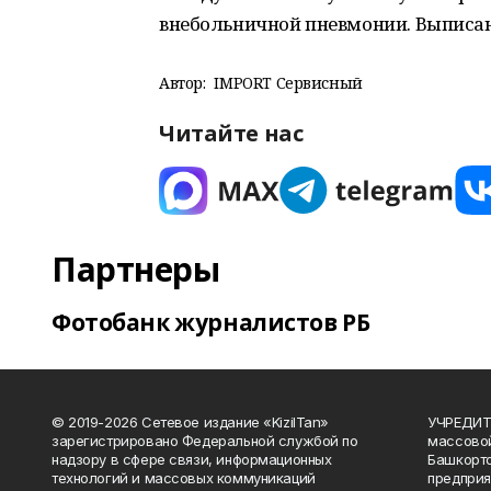
внебольничной пневмонии. Выписаны
Автор:
IMPORT Сервисный
Читайте нас
Партнеры
Фотобанк журналистов РБ
© 2019-2026 Сетевое издание «KizilTan»
УЧРЕДИТЕ
зарегистрировано Федеральной службой по
массово
надзору в сфере связи, информационных
Башкорто
технологий и массовых коммуникаций
предприя