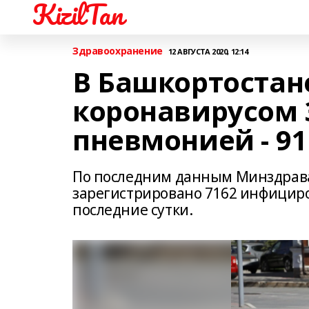
KizilTan
Здравоохранение
12 АВГУСТА 2020, 12:14
В Башкортостане
коронавирусом 
пневмонией - 91
По последним данным Минздрава
зарегистрировано 7162 инфициро
последние сутки.