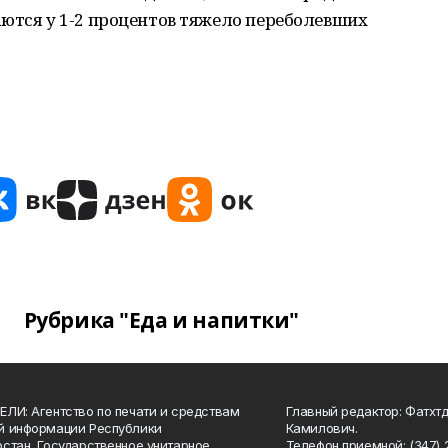
аются у 1-2 процентов тяжело переболевших
Рубрика "Еда и напитки"
ЛИ: Агентство по печати и средствам
Главный редактор: Фатхт
й информации Республики
Камилович.
стан, Государственное унитарное
Телефон приемной: (347) 2