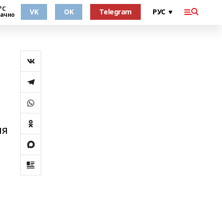
°С
VK
OK
Telegram
ачно
ия