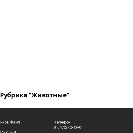
Рубрика "Животные"
динов Фаил
Телефон
8(347)272-13-61
72-13-61.