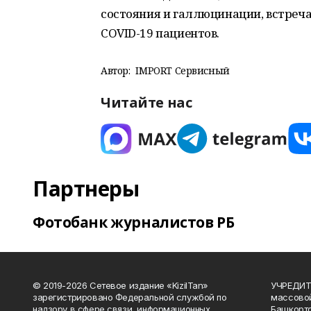
состояния и галлюцинации, встреч
COVID-19 пациентов.
Автор:
IMPORT Сервисный
Читайте нас
Партнеры
Фотобанк журналистов РБ
© 2019-2026 Сетевое издание «KizilTan»
УЧРЕДИТЕ
зарегистрировано Федеральной службой по
массово
надзору в сфере связи, информационных
Башкорто