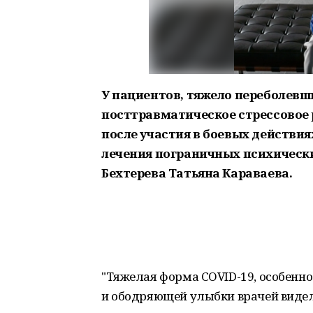
У пациентов, тяжело переболевш
посттравматическое стрессовое
после участия в боевых действи
лечения пограничных психическ
Бехтерева Татьяна Караваева.
"Тяжелая форма COVID-19, особенно
и ободряющей улыбки врачей видел 