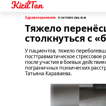
KizilTan
Здравоохранение
31 ОКТЯБРЯ 2020, 05:45
Тяжело перенёс
столкнуться с «
У пациентов, тяжело переболевш
посттравматическое стрессовое 
после участия в боевых действия
пограничных психических расст
Татьяна Караваева.